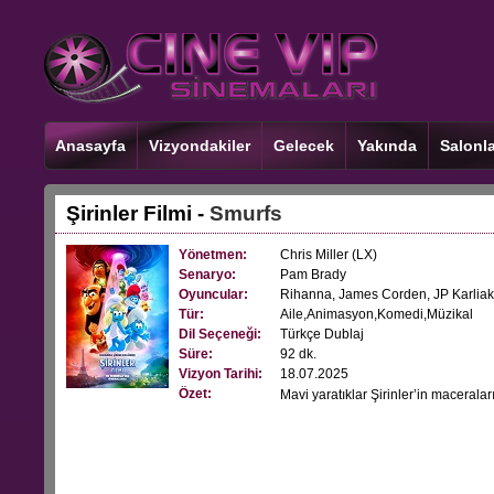
Anasayfa
Vizyondakiler
Gelecek
Yakında
Salonla
Şirinler Filmi -
Smurfs
Yönetmen:
Chris Miller (LX)
Senaryo:
Pam Brady
Oyuncular:
Rihanna, James Corden, JP Karliak
Tür:
Aile,Animasyon,Komedi,Müzikal
Dil Seçeneği:
Türkçe Dublaj
Süre:
92 dk.
Vizyon Tarihi:
18.07.2025
Özet:
Mavi yaratıklar Şirinler’in macerala