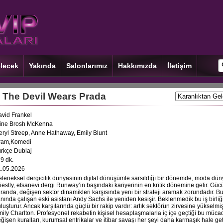
lecek
Yakında
Salonlarımız
Hakkımızda
İletişim
-
The Devil Wears Prada
vid Frankel
line Brosh McKenna
ryl Streep, Anne Hathaway, Emily Blunt
ram,Komedi
rkçe Dublaj
9 dk.
1.05.2026
leneksel dergicilik dünyasının dijital dönüşümle sarsıldığı bir dönemde, moda dün
iestly, efsanevi dergi Runway’in başındaki kariyerinin en kritik dönemine gelir. Gü
randa, değişen sektör dinamikleri karşısında yeni bir strateji aramak zorundadır. Bu
nında çalışan eski asistanı Andy Sachs ile yeniden kesişir. Beklenmedik bu iş birliği,
luşturur. Ancak karşılarında güçlü bir rakip vardır: artık sektörün zirvesine yükselmiş
ily Charlton. Profesyonel rekabetin kişisel hesaplaşmalarla iç içe geçtiği bu mü
ğişen kuralları, kurumsal entrikalar ve itibar savaşı her şeyi daha karmaşık hale geti