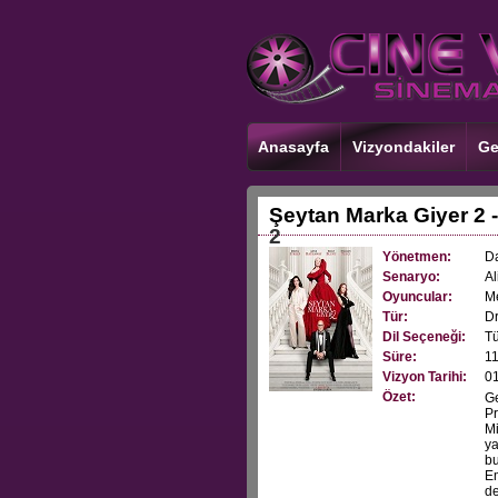
Anasayfa
Vizyondakiler
Ge
Şeytan Marka Giyer 2 
2
Yönetmen:
Da
Senaryo:
A
Oyuncular:
Me
Tür:
D
Dil Seçeneği:
Tü
Süre:
11
Vizyon Tarihi:
0
Özet:
Ge
Pr
Mi
ya
bu
Em
de