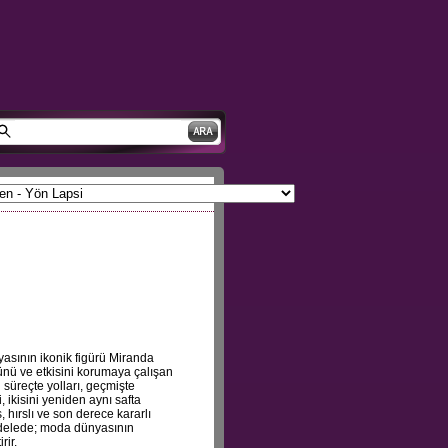
yasının ikonik figürü Miranda
cünü ve etkisini korumaya çalışan
 süreçte yolları, geçmişte
 ikisini yeniden aynı safta
, hırslı ve son derece kararlı
cadelede; moda dünyasının
rir.